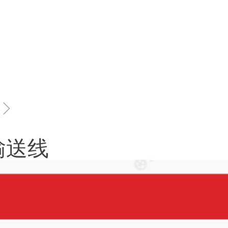
ꁇ
输送线