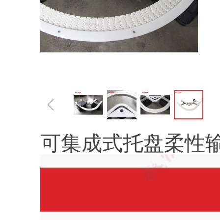
ꁆ
可集成式托盘柔性